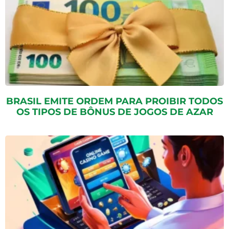
BRASIL EMITE ORDEM PARA PROIBIR TODOS
OS TIPOS DE BÔNUS DE JOGOS DE AZAR