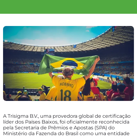
A Trisigma B.V., uma provedora global de certificação
líder dos Países Baixos, foi oficialmente reconhecida
pela Secretaria de Prêmios e Apostas (SPA) do
Ministério da Fazenda do Brasil como uma entidade