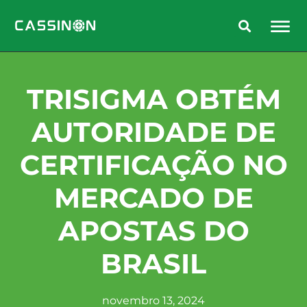
TRISIGMA OBTÉM
AUTORIDADE DE
CERTIFICAÇÃO NO
MERCADO DE
APOSTAS DO
BRASIL
novembro 13, 2024