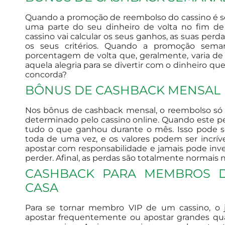
Quando a promoção de reembolso do cassino é s
uma parte do seu dinheiro de volta no fim d
cassino vai calcular os seus ganhos, as suas perd
os seus critérios. Quando a promoção sema
porcentagem de volta que, geralmente, varia de
aquela alegria para se divertir com o dinheiro q
concorda?
BÔNUS DE CASHBACK MENSAL
Nos bônus de cashback mensal, o reembolso só
determinado pelo cassino online. Quando este pe
tudo o que ganhou durante o mês. Isso pode se
toda de uma vez, e os valores podem ser incríve
apostar com responsabilidade e jamais pode inve
perder. Afinal, as perdas são totalmente normais n
CASHBACK PARA MEMBROS 
CASA
Para se tornar membro VIP de um cassino, o 
apostar frequentemente ou apostar grandes qua