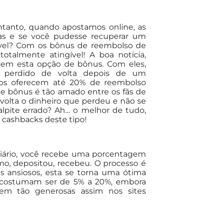
ntanto, quando apostamos online, as
as e se você pudesse recuperar um
crível? Com os bônus de reembolso de
totalmente atingível! A boa notícia,
recem esta opção de bônus. Com eles,
 perdido de volta depois de um
nos oferecem até 20% de reembolso
 de bônus é tão amado entre os fãs de
 volta o dinheiro que perdeu e não se
alpite errado? Ah… o melhor de tudo,
 cashbacks deste tipo!
iário, você recebe uma porcentagem
mo, depositou, recebeu. O processo é
s ansiosos, esta se torna uma ótima
o costumam ser de 5% a 20%, embora
em tão generosas assim nos sites
L