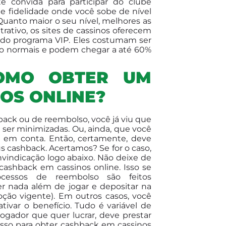
te convida para participar do clube
e fidelidade onde você sobe de nível
uanto maior o seu nível, melhores as
ativo, os sites de cassinos oferecem
 do programa VIP. Eles costumam ser
o normais e podem chegar a até 60%
COMO OBTER UM
OS ONLINE?
back ou de reembolso, você já viu que
 ser minimizadas. Ou, ainda, que você
 em conta. Então, certamente, deve
s cashback. Acertamos? Se for o caso,
invindicação logo abaixo. Não deixe de
 cashback em cassinos online. Isso se
essos de reembolso são feitos
er nada além de jogar e depositar na
ção vigente). Em outros casos, você
tivar o benefício. Tudo é variável de
ogador que quer lucrar, deve prestar
asso para obter cashback em cassinos