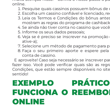
online.
Pesquise quais cassinos possuem bônus de 
Escolha um cassino confiável e licenciado, 
Leia os Termos e Condições do bônus antes 
mostram as regras do programa de cashback
Se ainda não tiver conta no cassino que você
Informe os seus dados pessoais;
Veja se é preciso se inscrever na promoção d
ative-a);
Selecione um método de pagamento para pro
Faça o seu primeiro aporte e espere pe
conta de cassino.
E aproveite! Caso seja necessário se inscrever p
fazer isso. Você pode verificar quais são as reg
Condições, que estão sempre disponíveis no site.
sentido!
EXEMPLO PRÁTI
FUNCIONA O REEMBO
ONLINE