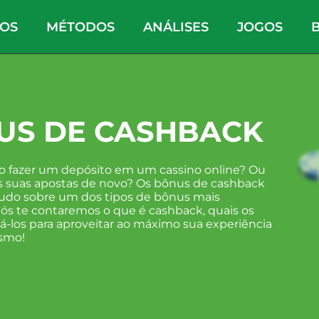
NOS
MÉTODOS
ANÁLISES
JOGOS
US DE CASHBACK
ao fazer um depósito em um cassino online? Ou
s suas apostas de novo? Os bônus de cashback
tudo sobre um dos tipos de bônus mais
ós te contaremos o que é cashback, quais os
zá-los para aproveitar ao máximo sua experiência
esmo!