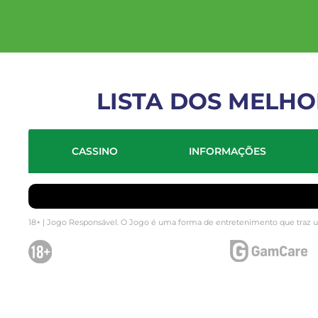
LISTA DOS MELHO
CASSINO
INFORMAÇÕES
18+ | Jogo Responsável. O Jogo é uma forma de entretenimento que traz um