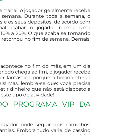
emanal, o jogador geralmente recebe
e semana. Durante toda a semana, o
as e os seus depósitos, de acordo com
nal acabar, o jogador recebe uma
 10% a 20%. O que acaba se tornando
ue retornou no fim de semana. Demais,
 acontece no fim do mês, em um dia
ríodo chega ao fim, o jogador recebe
r fantástico porque a bolada chega
is! Mas, lembre-se que: você precisa
stir dinheiro que não está disposto a
este tipo de atividade!
DO PROGRAMA VIP DA
jogador pode seguir dois caminhos:
ntias. Embora tudo varie de cassino