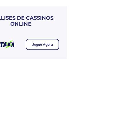
LISES DE CASSINOS
ONLINE
Jogue Agora