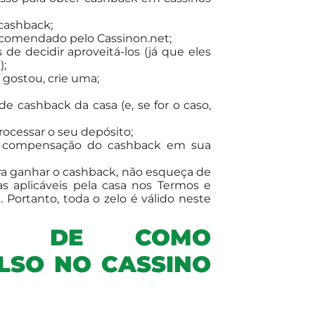
cashback;
recomendado pelo Cassinon.net;
de decidir aproveitá-los (já que eles
);
 gostou, crie uma;
e cashback da casa (e, se for o caso,
cessar o seu depósito;
la compensação do cashback em sua
ara ganhar o cashback, não esqueça de
ras aplicáveis pela casa nos Termos e
 Portanto, toda o zelo é válido neste
CO DE COMO
LSO NO CASSINO